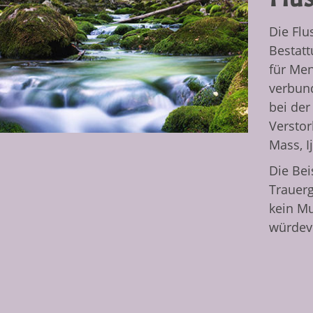
Die Flu
Bestatt
für Me
verbun
bei der
Verstor
Mass, I
Die Bei
Trauer
kein Mu
würdevo